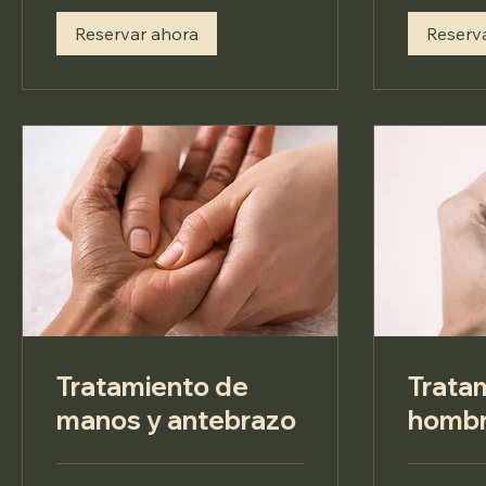
Reservar ahora
Reserv
Tratamiento de
Trata
manos y antebrazo
homb