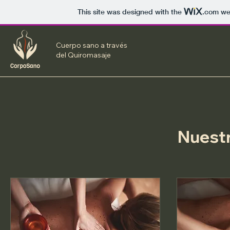
This site was designed with the
.com
web
Cuerpo sano a través
del Q
uiromasaje
Nuestr