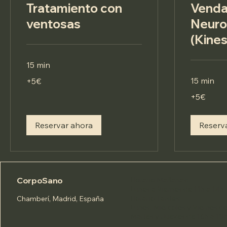
Tratamiento con
Venda
ventosas
Neuro
(Kines
15 min
+5€
15 min
+5€
+5€
+5€
Reservar ahora
Reserv
CorpoSano
Horario Mañanas
:
Lunes a Viernes de 11h a 14h
Horario Tardes
:
Chamberí, Madrid, España
Lunes, Miércoles y Viernes d
Martes y Jueves de 16h a 18h