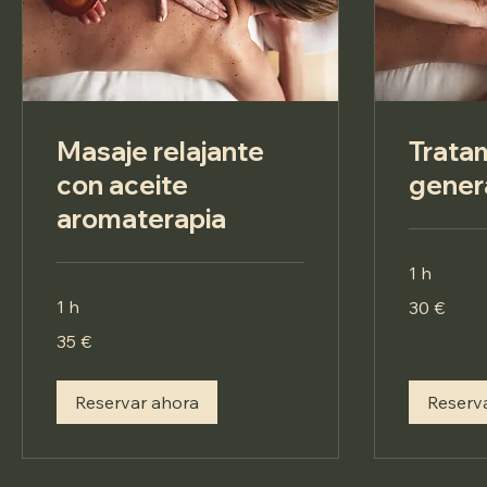
Masaje relajante
Trata
con aceite
gener
aromaterapia
1 h
30
1 h
30 €
euros
35
35 €
euros
Reservar ahora
Reserv