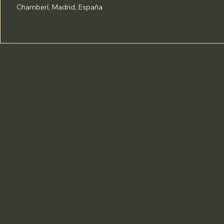
Horario Tardes
:
Chamberí, Madrid, España
Lunes, Miércoles y Viernes d
Martes y Jueves de 16h a 18h