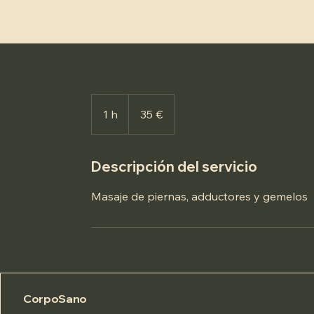
35
euros
1 h
1
35 €
Descripción del servicio
Masaje de piernas, adductores y gemelos
CorpoSano
Horario Mañanas
:
Lunes a Viernes de 11h a 14h