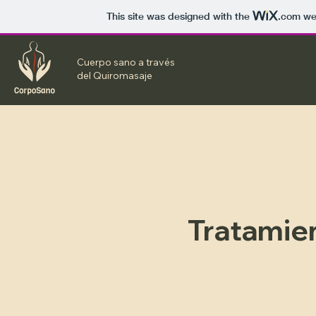
This site was designed with the
.com
web
Cuerpo sano a través
del Q
uiromasaje
Tratamie